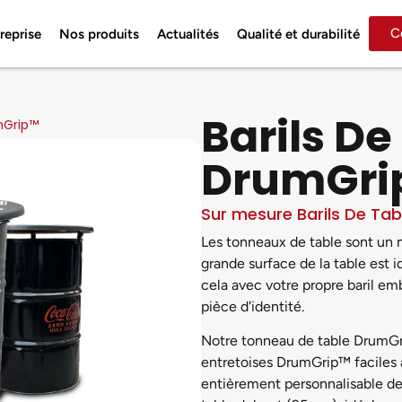
C
reprise
Nos produits
Actualités
Qualité et durabilité
Barils De
mGrip™
DrumGri
Sur mesure Barils De Ta
Les tonneaux de table sont un 
grande surface de la table est 
cela avec votre propre baril e
pièce d'identité.
Notre tonneau de table DrumG
entretoises DrumGrip™ faciles à
entièrement personnalisable de