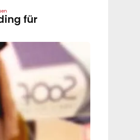
sen
ing für