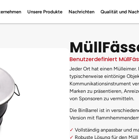
ternehmen
Unsere Produkte
Nachrichten
Qualität und Nach
MüllFäss
Benutzerdefiniert MüllFä
Jeder Ort hat einen Mülleimer.
typischerweise eintönige Objekt
Kommunikationsinstrument ver
Marken zu präsentieren, Anreiz
von Sponsoren zu vermitteln.
Die BinBarrel ist in verschiede
Version mit flammhemmendem
✓
Vollständig anpassbar und m
✓
Robuste Lösung für den Müll