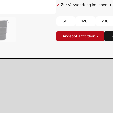
✓
Zur Verwendung im Innen- u
60L
120L
200L
Angebot anfordern >
L