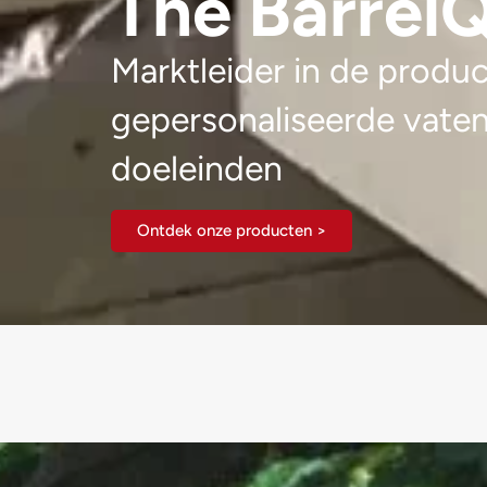
The Barre
Marktleider in de produc
gepersonaliseerde vate
doeleinden
Ontdek onze producten >