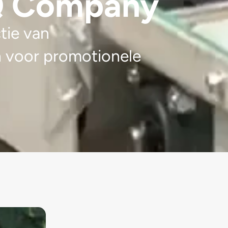
lQ Company
tie van
n voor promotionele